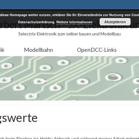
diese Homepage weiter nutzen, erklären Sie Ihr Einverständnis zur Nutzung von Cook
rbert Martsch - SX-Elektronik u
Akzeptieren
Datenschutzerklärung.
Weitere Informationen
Selectrix-Elektronik zum selber bauen und Modellbau
ik
Modellbahn
OpenDCC-Links
gswerte
ch beim Einstieg ins Hobby Airbrush und während meiner Arbeit gelern