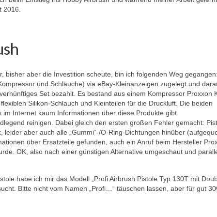
t 2016.
ush
, bisher aber die Investition scheute, bin ich folgenden Weg gegangen
 Kompressor und Schläuche) via eBay-Kleinanzeigen zugelegt und dara
n vernünftiges Set bezahlt. Es bestand aus einem Kompressor Proxxon 
lexiblen Silikon-Schlauch und Kleinteilen für die Druckluft. Die beiden
es im Internet kaum Informationen über diese Produkte gibt.
legend reinigen. Dabei gleich den ersten großen Fehler gemacht: Pistol
nk, leider aber auch alle „Gummi“-/O-Ring-Dichtungen hinüber (aufgequ
ormationen über Ersatzteile gefunden, auch ein Anruf beim Hersteller Pr
. OK, also nach einer günstigen Alternative umgeschaut und parallel
stole habe ich mir das Modell „Profi Airbrush Pistole Typ 130T mit Doub
sucht. Bitte nicht vom Namen „Profi…“ täuschen lassen, aber für gut 30