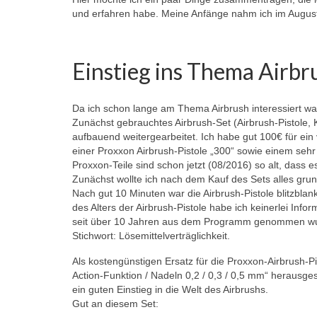
und erfahren habe. Meine Anfänge nahm ich im Augus
Einstieg ins Thema Airbr
Da ich schon lange am Thema Airbrush interessiert war
Zunächst gebrauchtes Airbrush-Set (Airbrush-Pistole,
aufbauend weitergearbeitet. Ich habe gut 100€ für ei
einer Proxxon Airbrush-Pistole „300“ sowie einem sehr f
Proxxon-Teile sind schon jetzt (08/2016) so alt, dass 
Zunächst wollte ich nach dem Kauf des Sets alles grund
Nach gut 10 Minuten war die Airbrush-Pistole blitzbla
des Alters der Airbrush-Pistole habe ich keinerlei Inf
seit über 10 Jahren aus dem Programm genommen wurde
Stichwort: Lösemittelverträglichkeit.
Als kostengünstigen Ersatz für die Proxxon-Airbrush-Pi
Action-Funktion / Nadeln 0,2 / 0,3 / 0,5 mm“ herausge
ein guten Einstieg in die Welt des Airbrushs.
Gut an diesem Set: