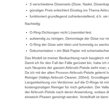
3 verschiedene Düsensets (Düse, Nadel, Düsenkap
günstiger Preis erleichtert Einstieg ins Thema Airbr
funktioniert grundlegend zufriedenstellend, d.h. sie 
Nachteilig:
O-Ring-Dichtungen nicht Lösemittel-fest
aufwendig zu reinigen, Demontage der Düse nur m
O-Ring der Düse sehr klein und fummelig zu wechs
Dokumentation = ein Blatt Papier mit schematischer
Das Modell ist meiner Beobachtung nach baugleich mit d
Damit ich für den Fall der Fälle gerüstet bin, habe ic
zum Neupreis der ganzen Airbrush-Pistole sieht man, w
Da ich mit der alten Proxxon-Airbrush-Pistole gelernt 
Reiniger (
Vallejo Airbrush Cleaner, 200ml
). Grundlegen
Langzeitwirkung von Verdünner auf die O-Ringe ist mi
kostengünstigen Reiniger für mich gefunden. Der Vallejo
der Airbrush-Pistole nach deren Anwendung, sodass di
einweich-Phasen gereinigt werden. Vorteilhaft ist dann 