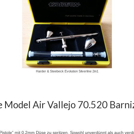
Harder & Steebeck Evolution Silverline 2in1
e Model Air
Vallejo
70.520 Barni
sh-Pistole“ mit 0,2mm Düse zu spritzen. Sowohl unverdünnt als auch verd