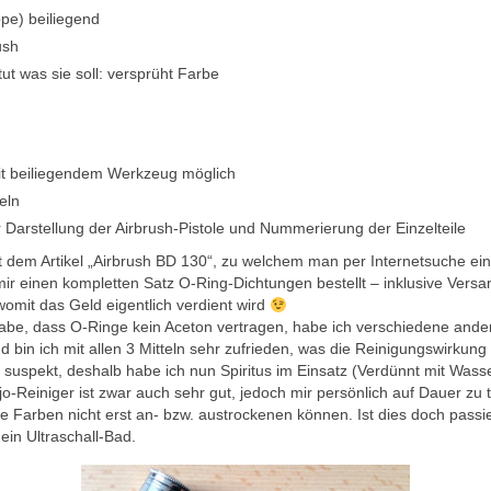
pe) beiliegend
ush
tut was sie soll: versprüht Farbe
it beiliegendem Werkzeug möglich
eln
 Darstellung der Airbrush-Pistole und Nummerierung der Einzelteile
em Artikel „Airbrush BD 130“, zu welchem man per Internetsuche eine Vi
h mir einen kompletten Satz O-Ring-Dichtungen bestellt – inklusive Vers
omit das Geld eigentlich verdient wird
habe, dass O-Ringe kein Aceton vertragen, habe ich verschiedene andere
d bin ich mit allen 3 Mitteln sehr zufrieden, was die Reinigungswirkung
r suspekt, deshalb habe ich nun Spiritus im Einsatz (Verdünnt mit Was
-Reiniger ist zwar auch sehr gut, jedoch mir persönlich auf Dauer zu te
e Farben nicht erst an- bzw. austrockenen können. Ist dies doch passi
ein Ultraschall-Bad.