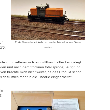
:
uf
Erste Versuche mit Airbrush an der Modellbahn – Gleise
K70,
rosten
e in Einzelteilen in Aceton-Ultraschallbad eingelegt.
ollen und nach dem trocknen total spröde). Aufgrund
oxxon brachte mich nicht weiter, da das Produkt schon
 dazu mich mehr in die Theorie eingearbeitet,
le-
€