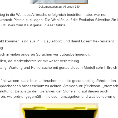
Dokumentation zur Airbrush 130
 in die Welt des Airbrushs erfolgreich bestritten habe, war nun
rush-Pistole zuzulegen. Die Wahl fiel auf die Evolution Silverline 2in
60€. Was zum Kauf genau dieser führte:
akt kommen, sind aus PTFE („Teflon“) und damit Lösemittel-resistent
ng
uch in vielen anderen Sprachen verfügbar/beiliegend).
ilen, da Markenhersteller mit weiter Verbreitung
mgang, Wartung und Fehlersuche mit genau diesem Modell sehr hilfreich
f hinweisen, dass beim airbrushen mit teils gesundheitsgefährdenden
entsprechenden Arbeitsschutz zu achten: Atemschutz (Stichwort: „Atemsc
üftung. Details zu den Gefahren der Stoffe sind auf diesen auch
mieren, wie ordnungsgemäß mit diesen umzugehen und was bei deren um