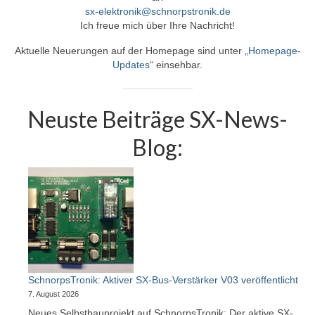
sx-elektronik@schnorpstronik.de
Programmiergleisautomatik V1
Ich freue mich über Ihre Nachricht!
Programmiermaus V2
Aktuelle Neuerungen auf der Homepage sind unter „
Homepage-
Updates
“ einsehbar.
Relaiserweiterung V3
Servodecoder V3
Neuste Beiträge SX-News-
SX-Bus-Verstärker aktiv V03
Blog:
SX-Verteiler DIN V1
SX-Verteiler DIN-RJ45 V2
Tasten-Eingabe-Modul V1
Archiv
Funktionsdecoder V1
SchnorpsTronik: Aktiver SX-Bus-Verstärker V03 veröffentlicht
7. August 2026
Gleisbelegtmelder V2
Neues Selbstbauprojekt auf SchnorpsTronik: Der aktive SX-