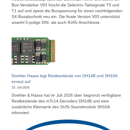
Bus-Verstärker V03 frischt die Selectrix-Taktsignale T0 und
Relaiserweiterung V2
T1 auf und speist die Busspannung für einen nachfolgenden
SX-Busabschnitt neu ein. Die finale Version V03 unterstützt
Modellbahn
sowohl 5-polige DIN- als auch RJ45-Anschlüsse.
Flügelsignale (Formsignale) 3D-Druck H0
Testanlage Spur N
Testanlage Elektronik und Elektrik
Fahrzeuge auf- und umarbeiten
Doehler Haass legt Restbestände von DH14B und SH10A
Roco BR 132 / BR 232 mit Plux22
erneut auf
Austauschplatine, ESU Loksound 5 und Zimo
23. Juli 2026
GoldCap
Doehler & Haass hat im Juli 2026 über begrenzt verfügbare
Restbestände des mTc14-Decoders DH14B und eine
Piko BB9210 – BR118 – BR65
zusätzliche Kleinserie des SUSI-Soundmoduls SH10A
informiert.
Piko VT4.12 / BR173 in Epoche V/VI-DB-
Farbgebung