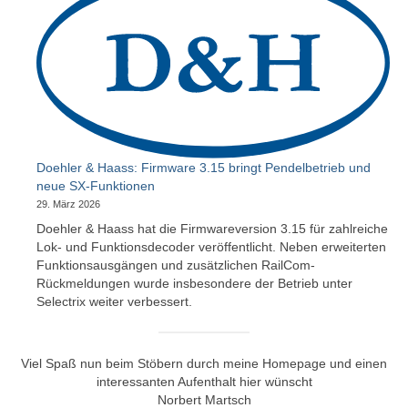
Airbrush – Erfahrungswerte
MoBa-Blog
OpenDCC-Links
Kontakt
Gästebuch
Doehler & Haass: Firmware 3.15 bringt Pendelbetrieb und
neue SX-Funktionen
29. März 2026
Doehler & Haass hat die Firmwareversion 3.15 für zahlreiche
Lok- und Funktionsdecoder veröffentlicht. Neben erweiterten
Funktionsausgängen und zusätzlichen RailCom-
Rückmeldungen wurde insbesondere der Betrieb unter
Selectrix weiter verbessert.
Viel Spaß nun beim Stöbern durch meine Homepage und einen
interessanten Aufenthalt hier wünscht
Norbert Martsch