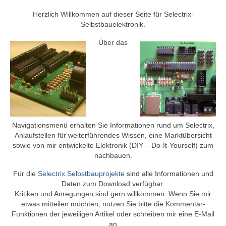
Selectrix Marktübersicht
Herzlich Willkommen auf dieser Seite für Selectrix-
Selectrix und RJ45-Netzwerkkabel
Selbstbauelektronik.
Über das
SX-News-Blog
ST-Train Handbuch zum Download
Nachruf Klaus Richter „Der Modellbahn-
Berater“
Selectrix-Elektronik
Navigationsmenü erhalten Sie Informationen rund um Selectrix,
Anlaufstellen für weiterführendes Wissen, eine Marktübersicht
Selectrix-Elektronik
sowie von mir entwickelte Elektronik (DIY – Do-It-Yourself) zum
nachbauen.
Anzeigemodul V1
Für die
Selectrix Selbstbauprojekte
sind alle Informationen und
Gleisbelegtmelder V3
Daten zum Download verfügbar.
Kritiken und Anregungen sind gern willkommen. Wenn Sie mir
Funktionsdecoder V2
etwas mitteilen möchten, nutzen Sie bitte die Kommentar-
Funktionen der jeweiligen Artikel oder schreiben mir eine E-Mail
Licht-Funktionsdecoder V1
an