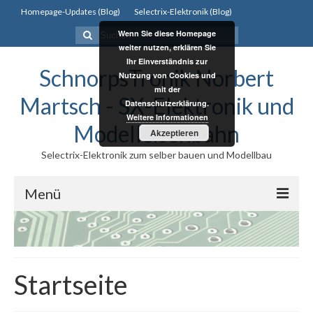
Homepage-Updates (Blog)
Selectrix-Elektronik (Blog)
Suchen
Wenn Sie diese Homepage
nach:
weiter nutzen, erklären Sie
Ihr Einverständnis zur
SchnorpsTronik Norbert
Nutzung von Cookies und
mit der
Martsch - SX-Elektronik und
Datenschutzerklärung.
Weitere Informationen
Modelleisenbahn
Akzeptieren
Selectrix-Elektronik zum selber bauen und Modellbau
Menü
Selectrix
Selectrix
Startseite
Selectrix System