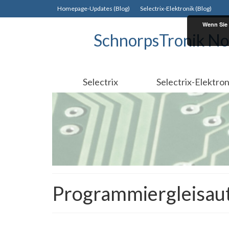
Homepage-Updates (Blog)
Selectrix-Elektronik (Blog)
Wenn Sie 
SchnorpsTronik No
Selectrix
Selectrix-Elektron
Programmiergleisau