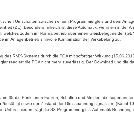
atischen Umschalten zwischen einem Programmiergleis und dem Anlag
heit (ZE). Besonders hilfreich ist diese Automatik, wenn ein in der An
ll, welches zudem im Normalbetrieb über einen Gleisbelegtmelder (GB
de im Anlagenbetrieb sinnvolle Kombination der Verkabelung zu.
ng des RMX-Systems durch die PGA mit sofortiger Wirkung (15.06.2016
r reagiert die PGA nicht mehr zuverlässig. Der Download und die da
aum für die Funktionen Fahren, Schalten und Melden, die sogenannten
bestätigt sowie der Zustand der Gleisspannung signalisiert (Kanal 109)
en Unterschieden trägt die SX-Programmiergleis-Automatik Rechnung u