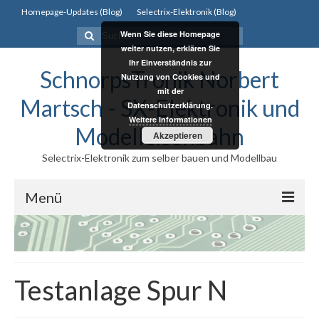
Homepage-Updates (Blog)
Selectrix-Elektronik (Blog)
Suchen
Wenn Sie diese Homepage
nach:
weiter nutzen, erklären Sie
Ihr Einverständnis zur
SchnorpsTronik Norbert
Nutzung von Cookies und
mit der
Martsch - SX-Elektronik und
Datenschutzerklärung.
Weitere Informationen
Modelleisenbahn
Akzeptieren
Selectrix-Elektronik zum selber bauen und Modellbau
Menü
Selectrix
Selectrix
Testanlage Spur N
Selectrix System