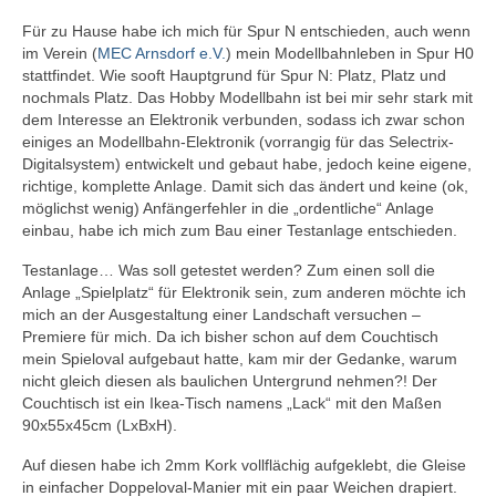
Selectrix Marktübersicht
Für zu Hause habe ich mich für Spur N entschieden, auch wenn
Selectrix und RJ45-Netzwerkkabel
im Verein (
MEC Arnsdorf e.V.
) mein Modellbahnleben in Spur H0
stattfindet. Wie sooft Hauptgrund für Spur N: Platz, Platz und
SX-News-Blog
nochmals Platz. Das Hobby Modellbahn ist bei mir sehr stark mit
dem Interesse an Elektronik verbunden, sodass ich zwar schon
einiges an Modellbahn-Elektronik (vorrangig für das Selectrix-
ST-Train Handbuch zum Download
Digitalsystem) entwickelt und gebaut habe, jedoch keine eigene,
richtige, komplette Anlage. Damit sich das ändert und keine (ok,
Nachruf Klaus Richter „Der Modellbahn-
möglichst wenig) Anfängerfehler in die „ordentliche“ Anlage
Berater“
einbau, habe ich mich zum Bau einer Testanlage entschieden.
Selectrix-Elektronik
Testanlage… Was soll getestet werden? Zum einen soll die
Anlage „Spielplatz“ für Elektronik sein, zum anderen möchte ich
Selectrix-Elektronik
mich an der Ausgestaltung einer Landschaft versuchen –
Premiere für mich. Da ich bisher schon auf dem Couchtisch
Anzeigemodul V1
mein Spieloval aufgebaut hatte, kam mir der Gedanke, warum
nicht gleich diesen als baulichen Untergrund nehmen?! Der
Gleisbelegtmelder V3
Couchtisch ist ein Ikea-Tisch namens „Lack“ mit den Maßen
90x55x45cm (LxBxH).
Funktionsdecoder V2
Auf diesen habe ich 2mm Kork vollflächig aufgeklebt, die Gleise
Licht-Funktionsdecoder V1
in einfacher Doppeloval-Manier mit ein paar Weichen drapiert.