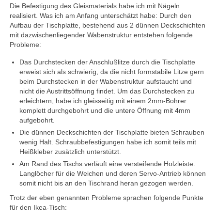
Die Befestigung des Gleismaterials habe ich mit Nägeln
Programmiergleisautomatik V1
realisiert. Was ich am Anfang unterschätzt habe: Durch den
Aufbau der Tischplatte, bestehend aus 2 dünnen Deckschichten
Programmiermaus V2
mit dazwischenliegender Wabenstruktur entstehen folgende
Probleme:
Relaiserweiterung V3
Das Durchstecken der Anschlußlitze durch die Tischplatte
erweist sich als schwierig, da die nicht formstabile Litze gern
Servodecoder V3
beim Durchstecken in der Wabenstruktur aufstaucht und
nicht die Austrittsöffnung findet. Um das Durchstecken zu
SX-Verteiler DIN V1
erleichtern, habe ich gleisseitig mit einem 2mm-Bohrer
komplett durchgebohrt und die untere Öffnung mit 4mm
SX-Verteiler DIN-RJ45 V2
aufgebohrt.
Die dünnen Deckschichten der Tischplatte bieten Schrauben
Tasten-Eingabe-Modul V1
wenig Halt. Schraubbefestigungen habe ich somit teils mit
Heißkleber zusätzlich unterstützt.
Archiv
Am Rand des Tischs verläuft eine versteifende Holzleiste.
Funktionsdecoder V1
Langlöcher für die Weichen und deren Servo-Antrieb können
somit nicht bis an den Tischrand heran gezogen werden.
Gleisbelegtmelder V2
Trotz der eben genannten Probleme sprachen folgende Punkte
für den Ikea-Tisch:
Relaiserweiterung V2