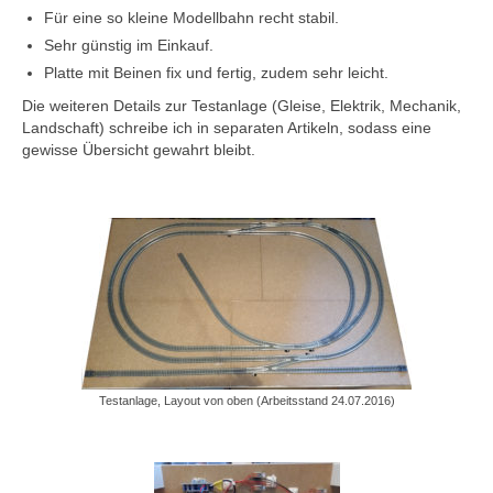
Für eine so kleine Modellbahn recht stabil.
Modellbahn
Sehr günstig im Einkauf.
Platte mit Beinen fix und fertig, zudem sehr leicht.
Flügelsignale (Formsignale) 3D-Druck H0
Die weiteren Details zur Testanlage (Gleise, Elektrik, Mechanik,
Testanlage Spur N
Landschaft) schreibe ich in separaten Artikeln, sodass eine
gewisse Übersicht gewahrt bleibt.
Testanlage Elektronik und Elektrik
Fahrzeuge auf- und umarbeiten
Roco BR 132 / BR 232 mit Plux22
Austauschplatine, ESU Loksound 5 und Zimo
GoldCap
Piko BB9210 – BR118 – BR65
Piko VT4.12 / BR173 in Epoche V/VI-DB-
Testanlage, Layout von oben (Arbeitsstand 24.07.2016)
Farbgebung
Airbrush – Erfahrungswerte