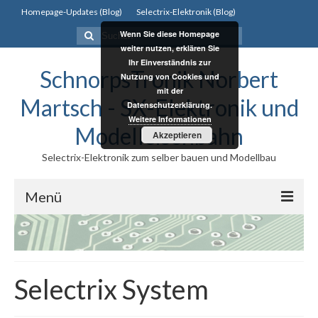
Homepage-Updates (Blog)
Selectrix-Elektronik (Blog)
Suchen
Wenn Sie diese Homepage
nach:
weiter nutzen, erklären Sie
Ihr Einverständnis zur
SchnorpsTronik Norbert
Nutzung von Cookies und
mit der
Martsch - SX-Elektronik und
Datenschutzerklärung.
Weitere Informationen
Modelleisenbahn
Akzeptieren
Selectrix-Elektronik zum selber bauen und Modellbau
Menü
Selectrix
Selectrix
Selectrix System
Selectrix System