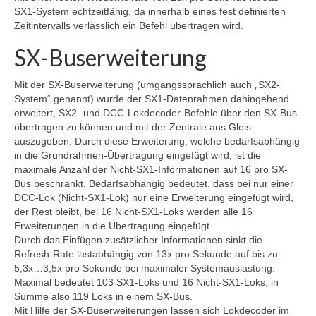
SX1-System echtzeitfähig, da innerhalb eines fest definierten
Programmiergleisautomatik V1
Zeitintervalls verlässlich ein Befehl übertragen wird.
Programmiermaus V2
SX-Buserweiterung
Relaiserweiterung V3
Mit der SX-Buserweiterung (umgangssprachlich auch „SX2-
System“ genannt) wurde der SX1-Datenrahmen dahingehend
Servodecoder V3
erweitert, SX2- und DCC-Lokdecoder-Befehle über den SX-Bus
übertragen zu können und mit der Zentrale ans Gleis
SX-Bus-Verstärker aktiv V03
auszugeben. Durch diese Erweiterung, welche bedarfsabhängig
in die Grundrahmen-Übertragung eingefügt wird, ist die
SX-Verteiler DIN V1
maximale Anzahl der Nicht-SX1-Informationen auf 16 pro SX-
Bus beschränkt. Bedarfsabhängig bedeutet, dass bei nur einer
SX-Verteiler DIN-RJ45 V2
DCC-Lok (Nicht-SX1-Lok) nur eine Erweiterung eingefügt wird,
der Rest bleibt, bei 16 Nicht-SX1-Loks werden alle 16
Tasten-Eingabe-Modul V1
Erweiterungen in die Übertragung eingefügt.
Durch das Einfügen zusätzlicher Informationen sinkt die
Archiv
Refresh-Rate lastabhängig von 13x pro Sekunde auf bis zu
5,3x…3,5x pro Sekunde bei maximaler Systemauslastung.
Funktionsdecoder V1
Maximal bedeutet 103 SX1-Loks und 16 Nicht-SX1-Loks, in
Summe also 119 Loks in einem SX-Bus.
Gleisbelegtmelder V2
Mit Hilfe der SX-Buserweiterungen lassen sich Lokdecoder im