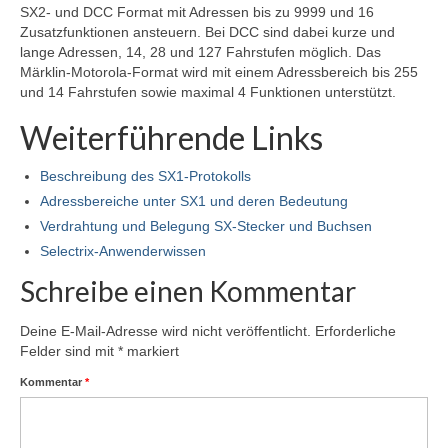
SX2- und DCC Format mit Adressen bis zu 9999 und 16
Relaiserweiterung V2
Zusatzfunktionen ansteuern. Bei DCC sind dabei kurze und
lange Adressen, 14, 28 und 127 Fahrstufen möglich. Das
Modellbahn
Märklin-Motorola-Format wird mit einem Adressbereich bis 255
und 14 Fahrstufen sowie maximal 4 Funktionen unterstützt.
Flügelsignale (Formsignale) 3D-Druck H0
Weiterführende Links
Testanlage Spur N
Beschreibung des SX1-Protokolls
Testanlage Elektronik und Elektrik
Adressbereiche unter SX1 und deren Bedeutung
Verdrahtung und Belegung SX-Stecker und Buchsen
Fahrzeuge auf- und umarbeiten
Selectrix-Anwenderwissen
Roco BR 132 / BR 232 mit Plux22
Schreibe einen Kommentar
Austauschplatine, ESU Loksound 5 und Zimo
GoldCap
Deine E-Mail-Adresse wird nicht veröffentlicht.
Erforderliche
Felder sind mit
*
markiert
Piko BB9210 – BR118 – BR65
Kommentar
*
Piko VT4.12 / BR173 in Epoche V/VI-DB-
Farbgebung