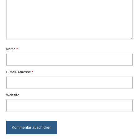
Airbrush – Erfahrungswerte
MoBa-Blog
OpenDCC-Links
Kontakt
Name
*
Gästebuch
E-Mail-Adresse
*
Website