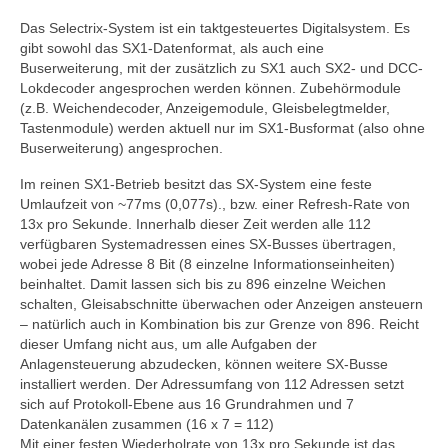
Selectrix Marktübersicht
Das Selectrix-System ist ein taktgesteuertes Digitalsystem. Es
Selectrix und RJ45-Netzwerkkabel
gibt sowohl das SX1-Datenformat, als auch eine
Buserweiterung, mit der zusätzlich zu SX1 auch SX2- und DCC-
SX-News-Blog
Lokdecoder angesprochen werden können. Zubehörmodule
(z.B. Weichendecoder, Anzeigemodule, Gleisbelegtmelder,
Tastenmodule) werden aktuell nur im SX1-Busformat (also ohne
ST-Train Handbuch zum Download
Buserweiterung) angesprochen.
Nachruf Klaus Richter „Der Modellbahn-
Im reinen SX1-Betrieb besitzt das SX-System eine feste
Berater“
Umlaufzeit von ~77ms (0,077s)., bzw. einer Refresh-Rate von
13x pro Sekunde. Innerhalb dieser Zeit werden alle 112
Selectrix-Elektronik
verfügbaren Systemadressen eines SX-Busses übertragen,
wobei jede Adresse 8 Bit (8 einzelne Informationseinheiten)
Selectrix-Elektronik
beinhaltet. Damit lassen sich bis zu 896 einzelne Weichen
schalten, Gleisabschnitte überwachen oder Anzeigen ansteuern
Anzeigemodul V1
– natürlich auch in Kombination bis zur Grenze von 896. Reicht
dieser Umfang nicht aus, um alle Aufgaben der
Gleisbelegtmelder V3
Anlagensteuerung abzudecken, können weitere SX-Busse
installiert werden. Der Adressumfang von 112 Adressen setzt
Funktionsdecoder V2
sich auf Protokoll-Ebene aus 16 Grundrahmen und 7
Datenkanälen zusammen (16 x 7 = 112)
Licht-Funktionsdecoder V1
Mit einer festen Wiederholrate von 13x pro Sekunde ist das