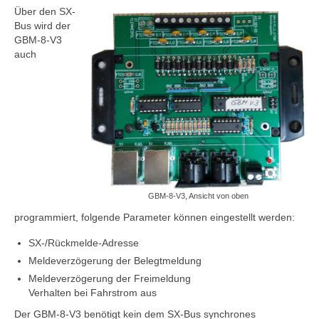
Über den SX-
Programmiergleisautomatik V1
Bus wird der
GBM-8-V3
Programmiermaus V2
auch
Relaiserweiterung V3
Servodecoder V3
SX-Verteiler DIN V1
SX-Verteiler DIN-RJ45 V2
Tasten-Eingabe-Modul V1
GBM-8-V3, Ansicht von oben
programmiert, folgende Parameter können eingestellt werden:
Archiv
SX-/Rückmelde-Adresse
Funktionsdecoder V1
Meldeverzögerung der Belegtmeldung
Meldeverzögerung der Freimeldung
Gleisbelegtmelder V2
Verhalten bei Fahrstrom aus
Relaiserweiterung V2
Der GBM-8-V3 benötigt kein dem SX-Bus synchrones