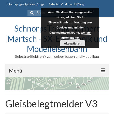
Homepage-Updates (Blog)
Selectrix-Elektronik (Blog)
Suchen
Wenn Sie diese Homepage weiter
nach:
nutzen, erklären Sie Ihr
Einverständnis zur Nutzung von
SchnorpsTronik Norbert
Cookies und mit der
Datenschutzerklärung.
Weitere
Martsch - SX-Elektronik und
Informationen
Akzeptieren
Modelleisenbahn
Selectrix-Elektronik zum selber bauen und Modellbau
Menü
Selectrix
Selectrix
Gleisbelegtmelder V3
Selectrix System