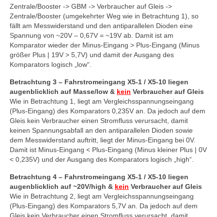
Zentrale/Booster -> GBM -> Verbraucher auf Gleis ->
Zentrale/Booster (umgekehrter Weg wie in Betrachtung 1), so
fällt am Messwiderstand und den antiparallelen Dioden eine
Spannung von ~20V – 0,67V = ~19V ab. Damit ist am
Komparator wieder der Minus-Eingang > Plus-Eingang (Minus
größer Plus | 19V > 5,7V) und damit der Ausgang des
Komparators logisch „low“.
Betrachtung 3 – Fahrstromeingang X5-1 / X5-10 liegen
augenblicklich auf Masse/low &
kein
Verbraucher auf Gleis
Wie in Betrachtung 1, liegt am Vergleichsspannungseingang
(Plus-Eingang) des Komparators 0,235V an. Da jedoch auf dem
Gleis kein Verbraucher einen Stromfluss verursacht, damit
keinen Spannungsabfall an den antiparallelen Dioden sowie
dem Messwiderstand auftritt, liegt der Minus-Eingang bei 0V.
Damit ist Minus-Eingang < Plus-Eingang (Minus kleiner Plus | 0V
< 0,235V) und der Ausgang des Komparators logisch „high“.
Betrachtung 4 – Fahrstromeingang X5-1 / X5-10 liegen
augenblicklich auf ~20V/high &
kein
Verbraucher auf Gleis
Wie in Betrachtung 2, liegt am Vergleichsspannungseingang
(Plus-Eingang) des Komparators 5,7V an. Da jedoch auf dem
Gleis kein Verbraucher einen Stromfluss verursacht, damit