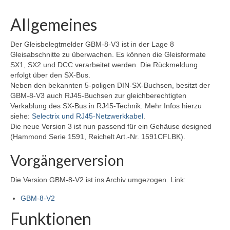
Selectrix Marktübersicht
Allgemeines
Selectrix und RJ45-Netzwerkkabel
Der Gleisbelegtmelder GBM-8-V3 ist in der Lage 8
SX-News-Blog
Gleisabschnitte zu überwachen. Es können die Gleisformate
SX1, SX2 und DCC verarbeitet werden. Die Rückmeldung
ST-Train Handbuch zum Download
erfolgt über den SX-Bus.
Neben den bekannten 5-poligen DIN-SX-Buchsen, besitzt der
Nachruf Klaus Richter „Der Modellbahn-
GBM-8-V3 auch RJ45-Buchsen zur gleichberechtigten
Berater“
Verkablung des SX-Bus in RJ45-Technik. Mehr Infos hierzu
siehe:
Selectrix und RJ45-Netzwerkkabel
.
Selectrix-Elektronik
Die neue Version 3 ist nun passend für ein Gehäuse designed
(Hammond Serie 1591, Reichelt Art.-Nr. 1591CFLBK).
Selectrix-Elektronik
Vorgängerversion
Anzeigemodul V1
Die Version GBM-8-V2 ist ins Archiv umgezogen. Link:
Gleisbelegtmelder V3
GBM-8-V2
Funktionsdecoder V2
Funktionen
Licht-Funktionsdecoder V1