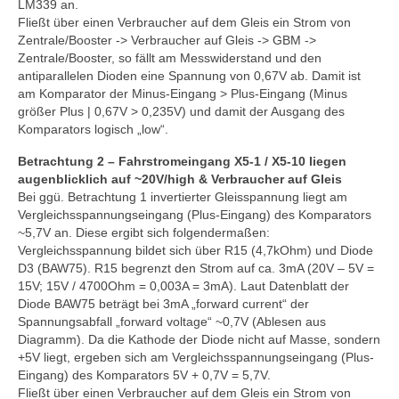
LM339 an.
Fließt über einen Verbraucher auf dem Gleis ein Strom von
Zentrale/Booster -> Verbraucher auf Gleis -> GBM ->
Zentrale/Booster, so fällt am Messwiderstand und den
antiparallelen Dioden eine Spannung von 0,67V ab. Damit ist
am Komparator der Minus-Eingang > Plus-Eingang (Minus
größer Plus | 0,67V > 0,235V) und damit der Ausgang des
Komparators logisch „low“.
Betrachtung 2 – Fahrstromeingang X5-1 / X5-10 liegen
augenblicklich auf ~20V/high & Verbraucher auf Gleis
Bei ggü. Betrachtung 1 invertierter Gleisspannung liegt am
Vergleichsspannungseingang (Plus-Eingang) des Komparators
~5,7V an. Diese ergibt sich folgendermaßen:
Vergleichsspannung bildet sich über R15 (4,7kOhm) und Diode
D3 (BAW75). R15 begrenzt den Strom auf ca. 3mA (20V – 5V =
15V; 15V / 4700Ohm = 0,003A = 3mA). Laut Datenblatt der
Diode BAW75 beträgt bei 3mA „forward current“ der
Spannungsabfall „forward voltage“ ~0,7V (Ablesen aus
Diagramm). Da die Kathode der Diode nicht auf Masse, sondern
+5V liegt, ergeben sich am Vergleichsspannungseingang (Plus-
Eingang) des Komparators 5V + 0,7V = 5,7V.
Fließt über einen Verbraucher auf dem Gleis ein Strom von