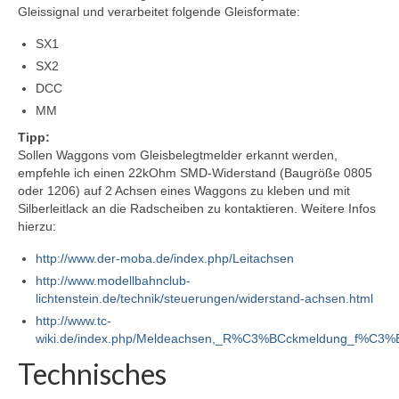
Gleissignal und verarbeitet folgende Gleisformate:
Modellbahn
SX1
Flügelsignale (Formsignale) 3D-Druck H0
SX2
DCC
Testanlage Spur N
MM
Testanlage Elektronik und Elektrik
Tipp:
Sollen Waggons vom Gleisbelegtmelder erkannt werden,
empfehle ich einen 22kOhm SMD-Widerstand (Baugröße 0805
Fahrzeuge auf- und umarbeiten
oder 1206) auf 2 Achsen eines Waggons zu kleben und mit
Silberleitlack an die Radscheiben zu kontaktieren. Weitere Infos
Roco BR 132 / BR 232 mit Plux22
hierzu:
Austauschplatine, ESU Loksound 5 und Zimo
GoldCap
http://www.der-moba.de/index.php/Leitachsen
http://www.modellbahnclub-
Piko BB9210 – BR118 – BR65
lichtenstein.de/technik/steuerungen/widerstand-achsen.html
Piko VT4.12 / BR173 in Epoche V/VI-DB-
http://www.tc-
Farbgebung
wiki.de/index.php/Meldeachsen,_R%C3%BCckmeldung_f%C3
Technisches
Airbrush – Erfahrungswerte