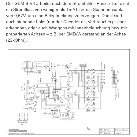
Der GBM-8-V3 arbeitet nach dem Stromfühler-Prinzip. Es reicht
MoBa-Blog
ein Stromfluss von weniger als 1mA bzw. ein Spannungsabfall
von 0,67V, um eine Belegtmeldung zu erzeugen. Damit sind
OpenDCC-Links
auch stehende Loks (nur der Decoder als Verbraucher) sicher
erkennbar, oder auch Waggons mit Innenbeleuchtung bzw. mit
Kontakt
präparierten Achsen – z.B. per SMD-Widerstand an der Achse
(22kOhm).
Gästebuch