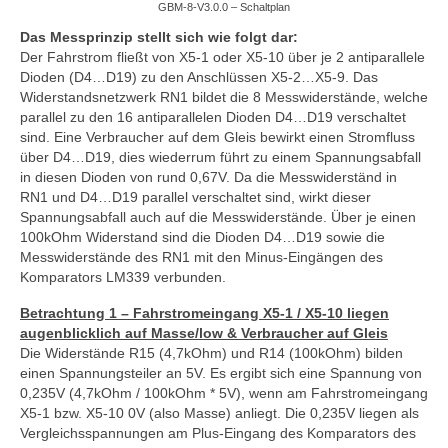
GBM-8-V3.0.0 – Schaltplan
Das Messprinzip stellt sich wie folgt dar:
Der Fahrstrom fließt von X5-1 oder X5-10 über je 2 antiparallele
Dioden (D4…D19) zu den Anschlüssen X5-2…X5-9. Das
Widerstandsnetzwerk RN1 bildet die 8 Messwiderstände, welche
parallel zu den 16 antiparallelen Dioden D4…D19 verschaltet
sind. Eine Verbraucher auf dem Gleis bewirkt einen Stromfluss
über D4…D19, dies wiederrum führt zu einem Spannungsabfall
in diesen Dioden von rund 0,67V. Da die Messwiderständ in
RN1 und D4…D19 parallel verschaltet sind, wirkt dieser
Spannungsabfall auch auf die Messwiderstände. Über je einen
100kOhm Widerstand sind die Dioden D4…D19 sowie die
Messwiderstände des RN1 mit den Minus-Eingängen des
Komparators LM339 verbunden.
Betrachtung 1 – Fahrstromeingang X5-1 / X5-10 liegen
augenblicklich auf Masse/low & Verbraucher auf Gleis
Die Widerstände R15 (4,7kOhm) und R14 (100kOhm) bilden
einen Spannungsteiler an 5V. Es ergibt sich eine Spannung von
0,235V (4,7kOhm / 100kOhm * 5V), wenn am Fahrstromeingang
X5-1 bzw. X5-10 0V (also Masse) anliegt. Die 0,235V liegen als
Vergleichsspannungen am Plus-Eingang des Komparators des