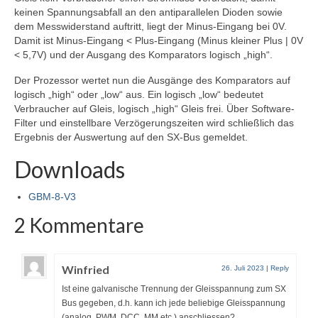
keinen Spannungsabfall an den antiparallelen Dioden sowie
dem Messwiderstand auftritt, liegt der Minus-Eingang bei 0V.
Damit ist Minus-Eingang < Plus-Eingang (Minus kleiner Plus | 0V
< 5,7V) und der Ausgang des Komparators logisch „high“.
Der Prozessor wertet nun die Ausgänge des Komparators auf
logisch „high“ oder „low“ aus. Ein logisch „low“ bedeutet
Verbraucher auf Gleis, logisch „high“ Gleis frei. Über Software-
Filter und einstellbare Verzögerungszeiten wird schließlich das
Ergebnis der Auswertung auf den SX-Bus gemeldet.
Downloads
GBM-8-V3
2 Kommentare
Winfried
26. Juli 2023
|
Reply
Ist eine galvanische Trennung der Gleisspannung zum SX
Bus gegeben, d.h. kann ich jede beliebige Gleisspannung
(analog, PWM, DCC, MM etc.) anschliessen?