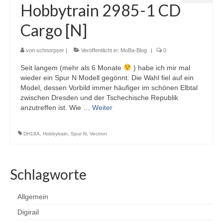
Hobbytrain 2985-1 CD
Programmiergleisautomatik V1
Cargo [N]
Programmiermaus V2
von
schnorpser
|
Veröffentlicht in:
MoBa-Blog
|
0
Relaiserweiterung V3
Seit langem (mehr als 6 Monate
) habe ich mir mal
Servodecoder V3
wieder ein Spur N Modell gegönnt. Die Wahl fiel auf ein
Model, dessen Vorbild immer häufiger im schönen Elbtal
SX-Bus-Verstärker aktiv V03
zwischen Dresden und der Tschechische Republik
anzutreffen ist. Wie …
Weiter
SX-Verteiler DIN V1
DH18A
,
Hobbytrain
,
Spur N
,
Vectron
SX-Verteiler DIN-RJ45 V2
Tasten-Eingabe-Modul V1
Schlagworte
Archiv
Allgemein
Funktionsdecoder V1
Digirail
Gleisbelegtmelder V2