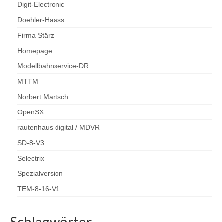
Digit-Electronic
Relaiserweiterung V2
Doehler-Haass
Firma Stärz
Modellbahn
Homepage
Flügelsignale (Formsignale) 3D-Druck H0
Modellbahnservice-DR
Testanlage Spur N
MTTM
Norbert Martsch
Testanlage Elektronik und Elektrik
OpenSX
Fahrzeuge auf- und umarbeiten
rautenhaus digital / MDVR
Roco BR 132 / BR 232 mit Plux22
SD-8-V3
Austauschplatine, ESU Loksound 5 und Zimo
GoldCap
Selectrix
Spezialversion
Piko BB9210 – BR118 – BR65
TEM-8-16-V1
Piko VT4.12 / BR173 in Epoche V/VI-DB-
Farbgebung
Schlagwörter