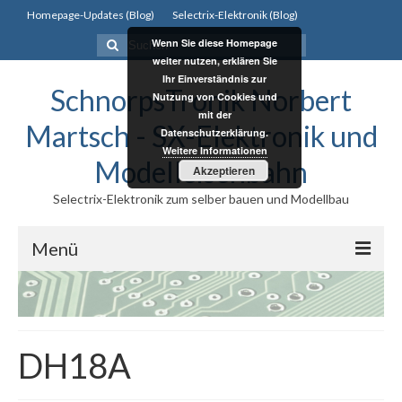
Homepage-Updates (Blog)
Selectrix-Elektronik (Blog)
Suchen
Wenn Sie diese Homepage
nach:
weiter nutzen, erklären Sie
Ihr Einverständnis zur
SchnorpsTronik Norbert
Nutzung von Cookies und
mit der
Martsch - SX-Elektronik und
Datenschutzerklärung.
Weitere Informationen
Modelleisenbahn
Akzeptieren
Selectrix-Elektronik zum selber bauen und Modellbau
Menü
Selectrix
Selectrix
DH18A
Selectrix System