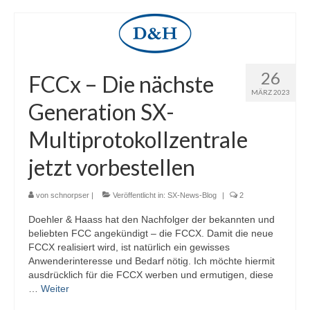
Selectrix Marktübersicht
Selectrix und RJ45-Netzwerkkabel
SX-News-Blog
26
FCCx – Die nächste
ST-Train Handbuch zum Download
MÄRZ 2023
Generation SX-
Nachruf Klaus Richter „Der Modellbahn-
Berater“
Multiprotokollzentrale
jetzt vorbestellen
Selectrix-Elektronik
Selectrix-Elektronik
von
schnorpser
|
Veröffentlicht in:
SX-News-Blog
|
2
Anzeigemodul V1
Doehler & Haass hat den Nachfolger der bekannten und
beliebten FCC angekündigt – die FCCX. Damit die neue
Gleisbelegtmelder V3
FCCX realisiert wird, ist natürlich ein gewisses
Anwenderinteresse und Bedarf nötig. Ich möchte hiermit
Funktionsdecoder V2
ausdrücklich für die FCCX werben und ermutigen, diese
…
Weiter
Licht-Funktionsdecoder V1