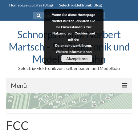
Homepage-Updates (Blog)
Selectrix-Elektronik (Blog)
Suchen
Wenn Sie diese Homepage
nach:
weiter nutzen, erklären Sie
Ihr Einverständnis zur
SchnorpsTronik Norbert
Nutzung von Cookies und
mit der
Martsch - SX-Elektronik und
Datenschutzerklärung.
Weitere Informationen
Modelleisenbahn
Akzeptieren
Selectrix-Elektronik zum selber bauen und Modellbau
Menü
Selectrix
Selectrix
FCC
Selectrix System