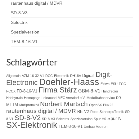
rautenhaus digital / MDVR
Relaiserweiterung V2
SD-8-V3
Selectrix
Modellbahn
Spezialversion
Flügelsignale (Formsignale) 3D-Druck H0
TEM-8-16-V1
Testanlage Spur N
Schlagwörter
Testanlage Elektronik und Elektrik
Digit-
Fahrzeuge auf- und umarbeiten
Digirail
Allgemein
AZM-16-32-V1
DCC-Elektronik
DH18A
Doehler-Haass
Electronic
Elriwa
ESU
FCC
Roco BR 132 / BR 232 mit Plux22
Firma Stärz
GBM-8-V1
FD-8-16-V1
FCCX
Handregler
Austauschplatine, ESU Loksound 5 und Zimo
Hobbytrain
GoldCap
Homepage
Loksound
MEC Arnsdorf e.V.
Modellbahnservice-DR
Norbert Martsch
MTTM
Multiprotokoll
OpenSX
Plux22
rautenhaus digital / MDVR
Piko BB9210 – BR118 – BR65
RE-V2
Roco
SchnorpsTronik
SD-
SD-8-V2
Spur N
8-V1
SD-8-V3
Selectrix
Spezialversion
Spur H0
SX-Elektronik
Piko VT4.12 / BR173 in Epoche V/VI-DB-
TEM-8-16-V1
Umbau
Vectron
Farbgebung