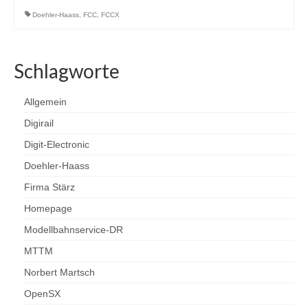
Doehler-Haass
,
FCC
,
FCCX
Programmiergleisautomatik V1
Programmiermaus V2
Schlagworte
Relaiserweiterung V3
Allgemein
Servodecoder V3
Digirail
SX-Bus-Verstärker aktiv V03
Digit-Electronic
SX-Verteiler DIN V1
Doehler-Haass
Firma Stärz
SX-Verteiler DIN-RJ45 V2
Homepage
Tasten-Eingabe-Modul V1
Modellbahnservice-DR
Archiv
MTTM
Norbert Martsch
Funktionsdecoder V1
OpenSX
Gleisbelegtmelder V2