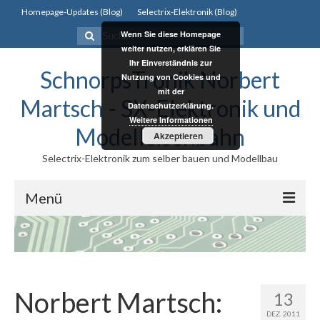
Homepage-Updates (Blog)
Selectrix-Elektronik (Blog)
Suchen
Wenn Sie diese Homepage
nach:
weiter nutzen, erklären Sie
Ihr Einverständnis zur
SchnorpsTronik Norbert
Nutzung von Cookies und
mit der
Martsch - SX-Elektronik und
Datenschutzerklärung.
Weitere Informationen
Modelleisenbahn
Akzeptieren
Selectrix-Elektronik zum selber bauen und Modellbau
Menü
Selectrix
Selectrix
Norbert Martsch:
Selectrix System
13
DEZ. 2011