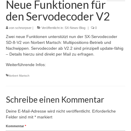
Neue Funktionen für
Selectrix Marktübersicht
den Servodecoder V2
Selectrix und RJ45-Netzwerkkabel
SX-News-Blog
von
schnorpser
|
Veröffentlicht in:
SX-News-Blog
|
0
Zwei neue Funktionen unterstützt nun der SX-Servodecoder
ST-Train Handbuch zum Download
SD-8-V2 von Norbert Martsch: Multipositions-Betrieb und
Nachwippen. Servodecoder ab V2.2 sind prinzipell update-fähig
Nachruf Klaus Richter „Der Modellbahn-
– Details hierzu sind direkt per Mail zu erfragen.
Berater“
Weiterführende Infos:
Selectrix-Elektronik
Norbert Martsch
Selectrix-Elektronik
Anzeigemodul V1
Schreibe einen Kommentar
Gleisbelegtmelder V3
Deine E-Mail-Adresse wird nicht veröffentlicht.
Erforderliche
Funktionsdecoder V2
Felder sind mit
*
markiert
Kommentar
*
Licht-Funktionsdecoder V1