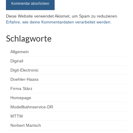
Modellbahn
Diese Website verwendet Akismet, um Spam zu reduzieren.
Flügelsignale (Formsignale) 3D-Druck H0
Erfahre, wie deine Kommentardaten verarbeitet werden.
Testanlage Spur N
Schlagworte
Testanlage Elektronik und Elektrik
Allgemein
Fahrzeuge auf- und umarbeiten
Digirail
Digit-Electronic
Roco BR 132 / BR 232 mit Plux22
Austauschplatine, ESU Loksound 5 und Zimo
Doehler-Haass
GoldCap
Firma Stärz
Piko BB9210 – BR118 – BR65
Homepage
Piko VT4.12 / BR173 in Epoche V/VI-DB-
Modellbahnservice-DR
Farbgebung
MTTM
Airbrush – Erfahrungswerte
Norbert Martsch