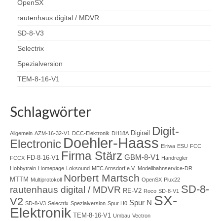
OpenSX
MoBa-Blog
rautenhaus digital / MDVR
OpenDCC-Links
SD-8-V3
Kontakt
Selectrix
Spezialversion
Gästebuch
TEM-8-16-V1
Schlagwörter
Digit-
Digirail
Allgemein
AZM-16-32-V1
DCC-Elektronik
DH18A
Doehler-Haass
Electronic
Elriwa
ESU
FCC
Firma Stärz
GBM-8-V1
FD-8-16-V1
FCCX
Handregler
Hobbytrain
Homepage
Loksound
MEC Arnsdorf e.V.
Modellbahnservice-DR
Norbert Martsch
MTTM
Multiprotokoll
OpenSX
Plux22
SD-8-
rautenhaus digital / MDVR
RE-V2
Roco
SD-8-V1
SX-
V2
Spur N
SD-8-V3
Selectrix
Spezialversion
Spur H0
Elektronik
TEM-8-16-V1
Umbau
Vectron