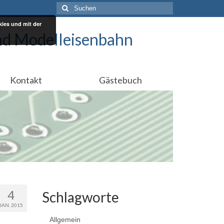
Suchen
nach:
ies und mit der
nd Modelleisenbahn
Kontakt
Gästebuch
4
Schlagworte
JAN. 2015
Allgemein