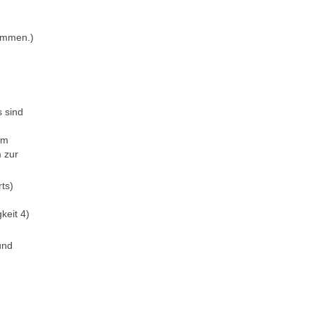
kommen.)
 sind
em
m zur
ts)
keit 4)
und
n