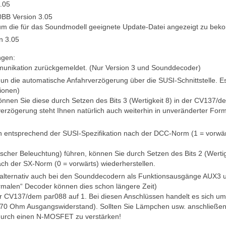
.05
0BB Version 3.05
n um die für das Soundmodell geeignete Update-Datei angezeigt zu be
n 3.05
ngen:
ommunikation zurückgemeldet. (Nur Version 3 und Sounddecoder)
 die automatische Anfahrverzögerung über die SUSI-Schnittstelle. Es
sionen)
 können Sie diese durch Setzen des Bits 3 (Wertigkeit 8) in der CV137/d
rverzögerung steht Ihnen natürlich auch weiterhin in unveränderter For
nun entsprechend der SUSI-Spezifikation nach der DCC-Norm (1 = vorwär
alscher Beleuchtung) führen, können Sie durch Setzen des Bits 2 (Wertig
ch der SX-Norm (0 = vorwärts) wiederherstellen.
lternativ auch bei den Sounddecodern als Funktionsausgänge AUX3 
malen“ Decoder können dies schon längere Zeit)
n der CV137/dem par088 auf 1. Bei diesen Anschlüssen handelt es sich um
 470 Ohm Ausgangswiderstand). Sollten Sie Lämpchen usw. anschließe
 durch einen N-MOSFET zu verstärken!