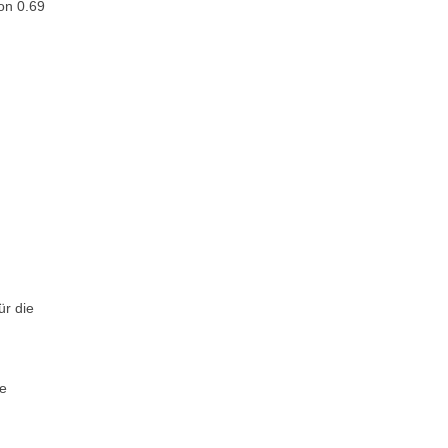
on 0.69
ür die
ge