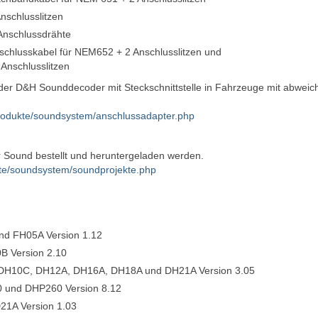
Anschlusslitzen
 Anschlussdrähte
nschlusskabel für NEM652 + 2 Anschlusslitzen und
 Anschlusslitzen
der D&H Sounddecoder mit Steckschnittstelle in Fahrzeuge mit abwei
produkte/soundsystem/anschlussadapter.php
r Sound bestellt und heruntergeladen werden.
kte/soundsystem/soundprojekte.php
nd FH05A Version 1.12
B Version 2.10
 DH10C, DH12A, DH16A, DH18A und DH21A Version 3.05
 und DHP260 Version 8.12
21A Version 1.03