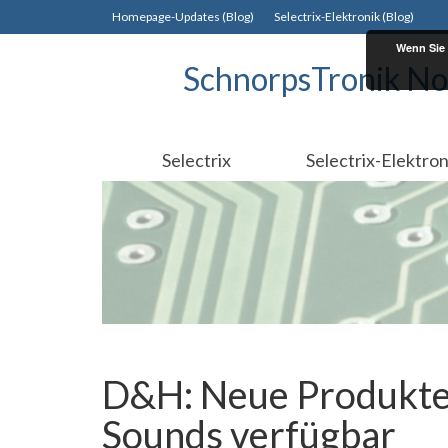
Homepage-Updates (Blog)
Selectrix-Elektronik (Blog)
Wenn Sie 
SchnorpsTronik No
Selectrix
Selectrix-Elektron
D&H: Neue Produkte
Sounds verfügbar