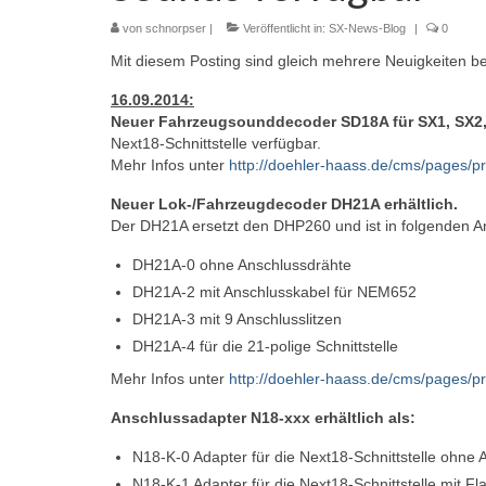
von
schnorpser
|
Veröffentlicht in:
SX-News-Blog
|
0
Mit diesem Posting sind gleich mehrere Neuigkeiten
16.09.2014:
Neuer Fahrzeugsounddecoder SD18A für SX1, SX2,
Next18-Schnittstelle verfügbar.
Mehr Infos unter
http://doehler-haass.de/cms/pages/
Neuer Lok-/Fahrzeugdecoder DH21A erhältlich.
Der DH21A ersetzt den DHP260 und ist in folgenden A
DH21A-0 ohne Anschlussdrähte
DH21A-2 mit Anschlusskabel für NEM652
DH21A-3 mit 9 Anschlusslitzen
DH21A-4 für die 21-polige Schnittstelle
Mehr Infos unter
http://doehler-haass.de/cms/pages/
Anschlussadapter N18-xxx erhältlich als:
N18-K-0 Adapter für die Next18-Schnittstelle ohne
N18-K-1 Adapter für die Next18-Schnittstelle mit F