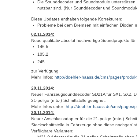
Die Sounddecoder und Soundmodule unterstützen w
nutzbar sind. (Nur Sounddecoder und Soundmodul
Diese Updates enthalten folgende Korrekturen:
Probleme bei dem Bremsen mit einfachen Dioden m
02.11.2014:
Neue qualitativ absolut hochwertige Soundprojekte fü
146.5
185.2
245
zur Verfügung.
Mehr Infos:
http://doehler-haass.de/cms/pages/produ
20.11.2014:
Neuer Fahrzeugsounddecoder SD21A für SX1, SX2, DCC
21-polige (mtc-) Schnittstelle geeignet.
Mehr Infos unter:
http://doehler-haass.de/cms/pages
30.11.2014:
Neuer Anschlussadapter für die 21-polige (mtc-) Schnit
Steckschnittstelle in Fahrzeuge ohne diese nachgerüs
Verfügbare Varianten:
M21-0 Adapter für die 21-polige Schnittstelle ohne