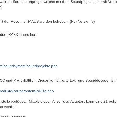
eitere Soundübergänge, welche mit dem Soundprojekteditor ab Versi
e)
it der Roco multiMAUS wurden behoben. (Nur Version 3)
r die TRAXX-Baureihen
kte/soundsystem/soundprojekte.php
 und MM erhältlich. Dieser kombinierte Lok- und Sounddecoder ist f
/produkte/soundsystem/sd21a.php
tstelle verfügbar. Mittels diesen Anschluss-Adapters kann eine 21-poli
tet werden.
 Anschlussdrähte