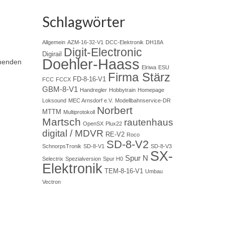
Schlagwörter
Allgemein
AZM-16-32-V1
DCC-Elektronik
DH18A
Digit-Electronic
Digirail
Doehler-Haass
chenden
Elriwa
ESU
Firma Stärz
FD-8-16-V1
FCC
FCCX
GBM-8-V1
Handregler
Hobbytrain
Homepage
Loksound
MEC Arnsdorf e.V.
Modellbahnservice-DR
Norbert
MTTM
Multiprotokoll
Martsch
rautenhaus
OpenSX
Plux22
digital / MDVR
RE-V2
Roco
SD-8-V2
SchnorpsTronik
SD-8-V1
SD-8-V3
SX-
Spur N
Selectrix
Spezialversion
Spur H0
Elektronik
TEM-8-16-V1
Umbau
Vectron