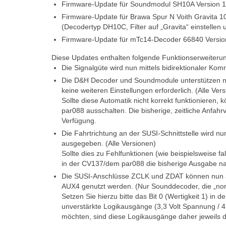
Firmware-Update für Soundmodul SH10A Version 1
Firmware-Update für Brawa Spur N Voith Gravita 1
(Decodertyp DH10C, Filter auf „Gravita“ einstelle
Firmware-Update für mTc14-Decoder 66840 Versio
Diese Updates enthalten folgende Funktionserweiteru
Die Signalgüte wird nun mittels bidirektionaler K
Die D&H Decoder und Soundmodule unterstützen nun
keine weiteren Einstellungen erforderlich. (Alle Ver
Sollte diese Automatik nicht korrekt funktionieren,
par088 ausschalten. Die bisherige, zeitliche Anfah
Verfügung.
Die Fahrtrichtung an der SUSI-Schnittstelle wird 
ausgegeben. (Alle Versionen)
Sollte dies zu Fehlfunktionen (wie beispielsweise f
in der CV137/dem par088 die bisherige Ausgabe na
Die SUSI-Anschlüsse ZCLK und ZDAT können nun a
AUX4 genutzt werden. (Nur Sounddecoder, die „nor
Setzen Sie hierzu bitte das Bit 0 (Wertigkeit 1) i
unverstärkte Logikausgänge (3,3 Volt Spannung /
möchten, sind diese Logikausgänge daher jeweils