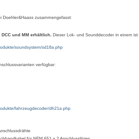
 bei Doehler&Haass zusammengefasst:
 DCC und MM erhältlich.
Dieser Lok- und Sounddecoder in einem ist 
produkte/soundsystem/sd18a.php
nschlussvarianten verfügbar:
produkte/fahrzeugdecoder/dh21a.php
 Anschlussdrähte
lachbandkabel für NEM 651 + 2 Anschlusslitzen