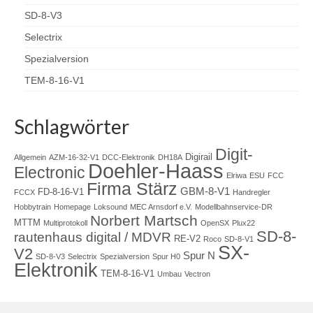
SD-8-V3
Selectrix
Spezialversion
TEM-8-16-V1
Schlagwörter
Digit-
Digirail
Allgemein
AZM-16-32-V1
DCC-Elektronik
DH18A
Doehler-Haass
Electronic
Elriwa
ESU
FCC
Firma Stärz
GBM-8-V1
FD-8-16-V1
FCCX
Handregler
Hobbytrain
Homepage
Loksound
MEC Arnsdorf e.V.
Modellbahnservice-DR
Norbert Martsch
MTTM
Multiprotokoll
OpenSX
Plux22
SD-8-
rautenhaus digital / MDVR
RE-V2
Roco
SD-8-V1
SX-
V2
Spur N
SD-8-V3
Selectrix
Spezialversion
Spur H0
Elektronik
TEM-8-16-V1
Umbau
Vectron