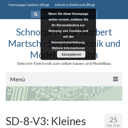
Homepage-Updates (Blog)
Selectrix-Elektronik (Blog)
Suchen
Wenn Sie diese Homepage
nach:
weiter nutzen, erklären Sie
Ihr Einverständnis zur
SchnorpsTronik Norbert
Nutzung von Cookies und
mit der
Martsch - SX-Elektronik und
Datenschutzerklärung.
Weitere Informationen
Modelleisenbahn
Akzeptieren
Selectrix-Elektronik zum selber bauen und Modellbau
Menü
Selectrix
Selectrix
SD-8-V3: Kleines
Selectrix System
25
FEB. 2016