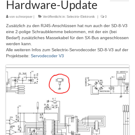
Hardware-Update
Selectrix Marktübersicht
Selectrix und RJ45-Netzwerkkabel
von
schnorpser
|
Veröffentlicht in:
Selectrix-Elektronik
|
0
Zusätzlich zu den RJ45-Anschlüssen hat nun auch der SD-8-V3
SX-News-Blog
eine 2-polige Schraubklemme bekommen, mit der ein (bei
Bedarf) zusätzliches Massekabel für den SX-Bus angeschlossen
ST-Train Handbuch zum Download
werden kann.
Alle weiteren Infos zum Selectrix-Servodecoder SD-8-V3 auf der
Nachruf Klaus Richter „Der Modellbahn-
Projektseite:
Servodecoder V3
Berater“
Selectrix-Elektronik
Selectrix-Elektronik
Anzeigemodul V1
Gleisbelegtmelder V3
Funktionsdecoder V2
Licht-Funktionsdecoder V1