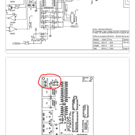
Programmiergleisautomatik V1
Programmiermaus V2
Relaiserweiterung V3
Servodecoder V3
SX-Verteiler DIN V1
SX-Verteiler DIN-RJ45 V2
Tasten-Eingabe-Modul V1
Archiv
Funktionsdecoder V1
Gleisbelegtmelder V2
Relaiserweiterung V2