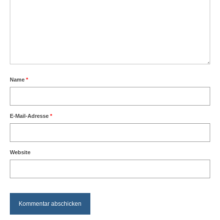
MoBa-Blog
OpenDCC-Links
Kontakt
Gästebuch
Name
*
E-Mail-Adresse
*
Website