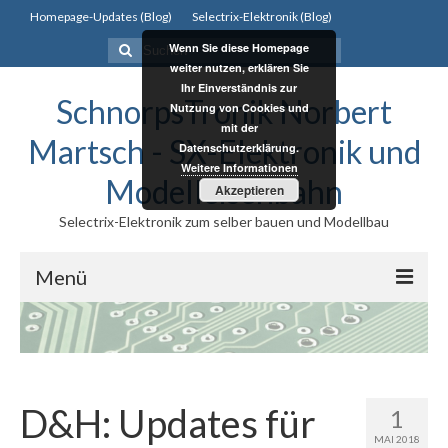
Homepage-Updates (Blog)
Selectrix-Elektronik (Blog)
Suchen
Wenn Sie diese Homepage
nach:
weiter nutzen, erklären Sie
Ihr Einverständnis zur
SchnorpsTronik Norbert
Nutzung von Cookies und
mit der
Martsch - SX-Elektronik und
Datenschutzerklärung.
Weitere Informationen
Modelleisenbahn
Akzeptieren
Selectrix-Elektronik zum selber bauen und Modellbau
Menü
Selectrix
Selectrix
D&H: Updates für
Selectrix System
1
MAI 2018