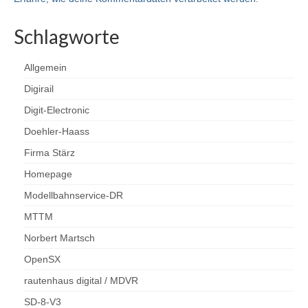
Airbrush – Erfahrungswerte
Schlagworte
MoBa-Blog
OpenDCC-Links
Allgemein
Digirail
Kontakt
Digit-Electronic
Gästebuch
Doehler-Haass
Firma Stärz
Homepage
Modellbahnservice-DR
MTTM
Norbert Martsch
OpenSX
rautenhaus digital / MDVR
SD-8-V3