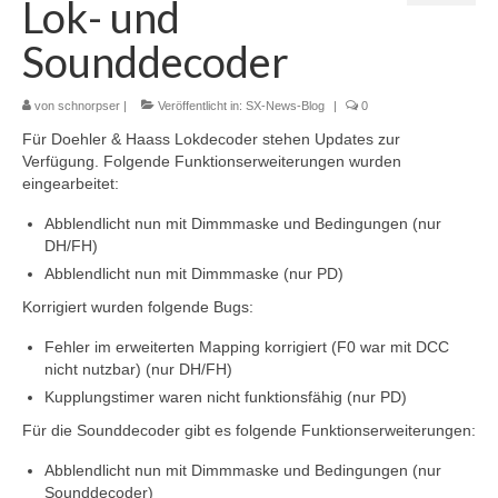
Lok- und
Selectrix Marktübersicht
Sounddecoder
Selectrix und RJ45-Netzwerkkabel
SX-News-Blog
von
schnorpser
|
Veröffentlicht in:
SX-News-Blog
|
0
Für Doehler & Haass Lokdecoder stehen Updates zur
ST-Train Handbuch zum Download
Verfügung. Folgende Funktionserweiterungen wurden
eingearbeitet:
Nachruf Klaus Richter „Der Modellbahn-
Berater“
Abblendlicht nun mit Dimmmaske und Bedingungen (nur
DH/FH)
Selectrix-Elektronik
Abblendlicht nun mit Dimmmaske (nur PD)
Selectrix-Elektronik
Korrigiert wurden folgende Bugs:
Fehler im erweiterten Mapping korrigiert (F0 war mit DCC
Anzeigemodul V1
nicht nutzbar) (nur DH/FH)
Gleisbelegtmelder V3
Kupplungstimer waren nicht funktionsfähig (nur PD)
Für die Sounddecoder gibt es folgende Funktionserweiterungen:
Funktionsdecoder V2
Abblendlicht nun mit Dimmmaske und Bedingungen (nur
Licht-Funktionsdecoder V1
Sounddecoder)