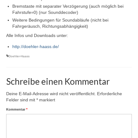
Bremstaste mit separater Verzögerung (auch möglich bei
Programmiergleisautomatik V1
Fahrstufe=0) (nur Sounddecoder)
Weitere Bedingungen für Soundabläufe (nicht bei
Programmiermaus V2
Fahrgeräusch, Richtungsabhängigkeit)
Relaiserweiterung V3
Alle Infos und Downloads unter:
http://doehler-haass.de/
Servodecoder V3
Doehler-Haass
SX-Bus-Verstärker aktiv V03
SX-Verteiler DIN V1
Schreibe einen Kommentar
SX-Verteiler DIN-RJ45 V2
Deine E-Mail-Adresse wird nicht veröffentlicht.
Erforderliche
Tasten-Eingabe-Modul V1
Felder sind mit
*
markiert
Archiv
Kommentar
*
Funktionsdecoder V1
Gleisbelegtmelder V2