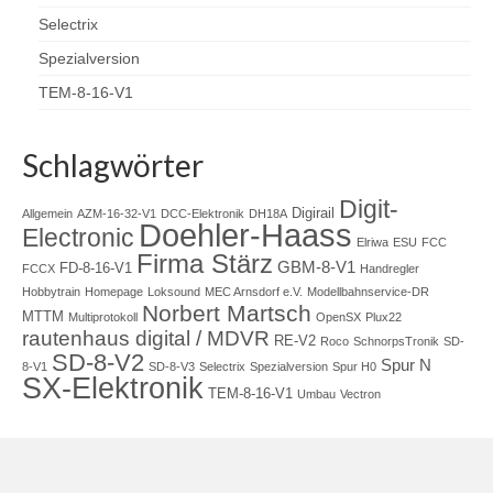
Selectrix
Spezialversion
TEM-8-16-V1
Schlagwörter
Digit-
Digirail
Allgemein
AZM-16-32-V1
DCC-Elektronik
DH18A
Doehler-Haass
Electronic
Elriwa
ESU
FCC
Firma Stärz
GBM-8-V1
FD-8-16-V1
FCCX
Handregler
Hobbytrain
Homepage
Loksound
MEC Arnsdorf e.V.
Modellbahnservice-DR
Norbert Martsch
MTTM
Multiprotokoll
OpenSX
Plux22
rautenhaus digital / MDVR
RE-V2
Roco
SchnorpsTronik
SD-
SD-8-V2
Spur N
8-V1
SD-8-V3
Selectrix
Spezialversion
Spur H0
SX-Elektronik
TEM-8-16-V1
Umbau
Vectron