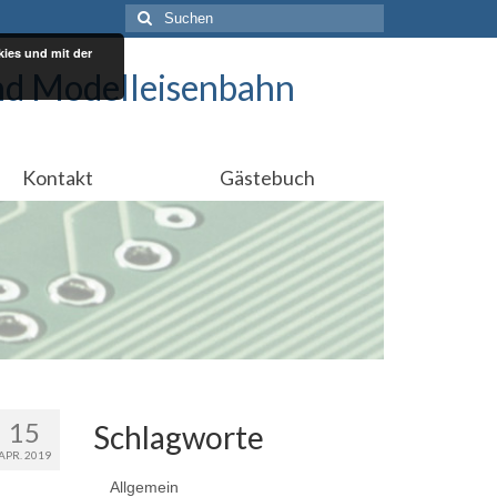
Suchen
nach:
ies und mit der
nd Modelleisenbahn
Kontakt
Gästebuch
15
Schlagworte
APR. 2019
Allgemein