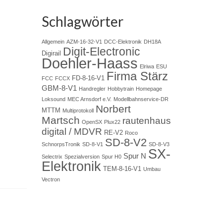
Schlagwörter
Allgemein
AZM-16-32-V1
DCC-Elektronik
DH18A
Digit-Electronic
Digirail
Doehler-Haass
Elriwa
ESU
Firma Stärz
FD-8-16-V1
FCC
FCCX
GBM-8-V1
Handregler
Hobbytrain
Homepage
Loksound
MEC Arnsdorf e.V.
Modellbahnservice-DR
Norbert
MTTM
Multiprotokoll
Martsch
rautenhaus
OpenSX
Plux22
digital / MDVR
RE-V2
Roco
SD-8-V2
SchnorpsTronik
SD-8-V1
SD-8-V3
SX-
Spur N
Selectrix
Spezialversion
Spur H0
Elektronik
TEM-8-16-V1
Umbau
Vectron