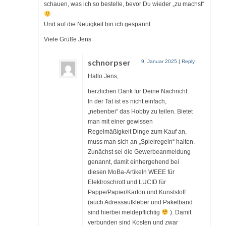
schauen, was ich so bestelle, bevor Du wieder „zu machst“
Und auf die Neuigkeit bin ich gespannt.
Viele Grüße Jens
schnorpser
9. Januar 2025
|
Reply
Hallo Jens,
herzlichen Dank für Deine Nachricht.
In der Tat ist es nicht einfach,
„nebenbei“ das Hobby zu teilen. Bietet
man mit einer gewissen
Regelmäßigkeit Dinge zum Kauf an,
muss man sich an „Spielregeln“ halten.
Zunächst sei die Gewerbeanmeldung
genannt, damit einhergehend bei
diesen MoBa-Artikeln WEEE für
Elektroschrott und LUCID für
Pappe/Papier/Karton und Kunststoff
(auch Adressaufkleber und Paketband
sind hierbei meldepflichtig
). Damit
verbunden sind Kosten und zwar