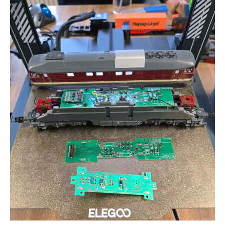
Relaiserweiterung V2
Modellbahn
Flügelsignale (Formsignale) 3D-Druck H0
Testanlage Spur N
Testanlage Elektronik und Elektrik
Fahrzeuge auf- und umarbeiten
Roco BR 132 / BR 232 mit Plux22
Austauschplatine, ESU Loksound 5 und Zimo
GoldCap
Piko BB9210 – BR118 – BR65
Piko VT4.12 / BR173 in Epoche V/VI-DB-
Farbgebung