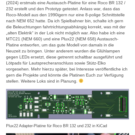
(2024) erstmals eine Austausch-Platine für eine Roco BR 132 /
Programmiergleisautomatik V1
232 erstellt und den Prototyp getestet. Anlass war, dass das
Roco-Modell aus den 1990igern nur eine 8-polige Schnittstelle
nach NEM 652 hatte. Da ich Spielbahner bin, schalte ich gern
Programmiermaus V2
die Beleuchtungen fahrtrichtungsabhängig korrekt, was mit der
„alten Elektrik“ in der Lok nicht möglich war. Also habe ich eine
Relaiserweiterung V3
MTC21 (NEM 660) und eine Plux22 (NEM 658) Austausch-
Platine entworfen, um das gute Modell von damals in die
Servodecoder V3
Neuzeit zu bringen. Unter anderem wurden die Glühlampen
gegen LEDs ersetzt, diese getrennt schaltbar ausgeführt und
SX-Bus-Verstärker aktiv V03
Lötpads für Lautsprecheranschluss sowie Stütz-Elko
vorgesehen. Mehr hierzu später, bei Interesse veröffentliche ich
SX-Verteiler DIN V1
gern die Projekte und könnte die Platinen Euch zur Verfügung
stellen. Weitere Loks sind in Planung.
SX-Verteiler DIN-RJ45 V2
Tasten-Eingabe-Modul V1
Archiv
Funktionsdecoder V1
Plux22 Adapter-Platine für Roco BR 132 und 232 in KiCad
Gleisbelegtmelder V2