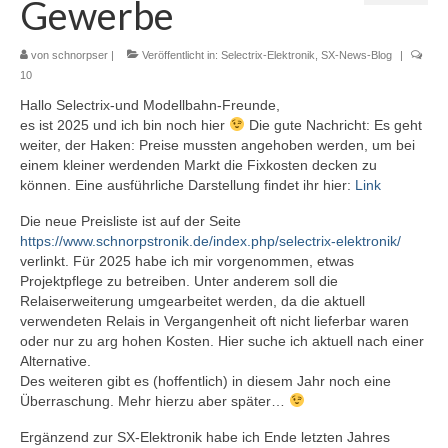
Gewerbe
Selectrix Marktübersicht
Selectrix und RJ45-Netzwerkkabel
von
schnorpser
|
Veröffentlicht in:
Selectrix-Elektronik
,
SX-News-Blog
|
10
SX-News-Blog
Hallo Selectrix-und Modellbahn-Freunde,
es ist 2025 und ich bin noch hier
Die gute Nachricht: Es geht
ST-Train Handbuch zum Download
weiter, der Haken: Preise mussten angehoben werden, um bei
einem kleiner werdenden Markt die Fixkosten decken zu
Nachruf Klaus Richter „Der Modellbahn-
können. Eine ausführliche Darstellung findet ihr hier:
Link
Berater“
Die neue Preisliste ist auf der Seite
Selectrix-Elektronik
https://www.schnorpstronik.de/index.php/selectrix-elektronik/
verlinkt. Für 2025 habe ich mir vorgenommen, etwas
Selectrix-Elektronik
Projektpflege zu betreiben. Unter anderem soll die
Relaiserweiterung umgearbeitet werden, da die aktuell
Anzeigemodul V1
verwendeten Relais in Vergangenheit oft nicht lieferbar waren
oder nur zu arg hohen Kosten. Hier suche ich aktuell nach einer
Gleisbelegtmelder V3
Alternative.
Des weiteren gibt es (hoffentlich) in diesem Jahr noch eine
Funktionsdecoder V2
Überraschung. Mehr hierzu aber später…
Licht-Funktionsdecoder V1
Ergänzend zur SX-Elektronik habe ich Ende letzten Jahres