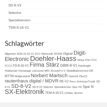
SD-8-V3
Selectrix
Spezialversion
TEM-8-16-V1
Schlagwörter
Digit-
Digirail
Allgemein
AZM-16-32-V1
DCC-Elektronik
DH18A
Doehler-Haass
Electronic
Elriwa
ESU
FCC
Firma Stärz
GBM-8-V1
FD-8-16-V1
FCCX
Handregler
Hobbytrain
Homepage
Loksound
MEC Arnsdorf e.V.
Modellbahnservice-DR
Norbert Martsch
MTTM
Multiprotokoll
OpenSX
Plux22
rautenhaus digital / MDVR
RE-V2
Roco
SchnorpsTronik
SD-
SD-8-V2
Spur N
8-V1
SD-8-V3
Selectrix
Spezialversion
Spur H0
SX-Elektronik
TEM-8-16-V1
Umbau
Vectron