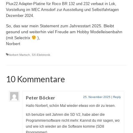
Airbrush – Erfahrungswerte
Plux22 Adapter-Platine für Roco BR 132 und 232 verbaut in Lok,
Vorstellung im MEC Arnsdorf zur Ausstellung und Selbstfahrtagen
MoBa-Blog
Dezember 2024.
So, das war mein Statement zum Jahresstart 2025. Bleibt
OpenDCC-Links
gesund und weiterhin viel Freude am Hobby Modelleisenbahn
(mit Selectrix
),
Kontakt
Norbert
Gästebuch
Norbert Martsch
,
SX-Elektronik
10 Kommentare
Peter Böcker
25. November 2025
|
Reply
Hallo Norbert, schön Mal wieder etwas von dir zu lesen.
Ich benutze seit Jahren die SD V2, habe aber die
Programmiersoftware nicht mehr. Kannst du mir sagen, wo
und wie ich wieder an die Software komme (SD8
Programmer)