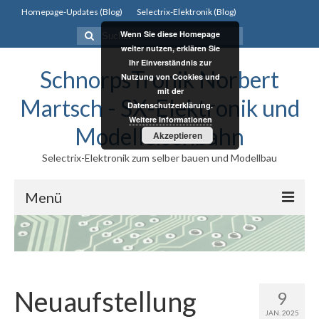
Homepage-Updates (Blog)
Selectrix-Elektronik (Blog)
Suchen
Wenn Sie diese Homepage
nach:
weiter nutzen, erklären Sie
Ihr Einverständnis zur
SchnorpsTronik Norbert
Nutzung von Cookies und
mit der
Martsch - SX-Elektronik und
Datenschutzerklärung.
Weitere Informationen
Modelleisenbahn
Akzeptieren
Selectrix-Elektronik zum selber bauen und Modellbau
Menü
Selectrix
Selectrix
Neuaufstellung
Selectrix System
9
JAN. 2025