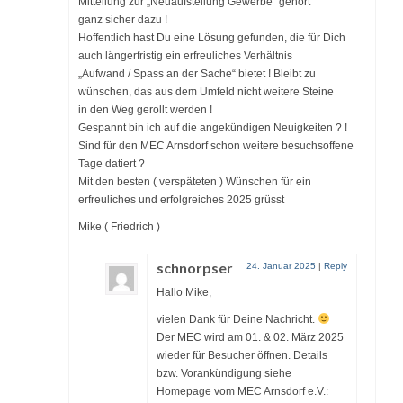
Mitteilung zur „Neuaufstellung Gewerbe“ gehört
ganz sicher dazu !
Hoffentlich hast Du eine Lösung gefunden, die für Dich
auch längerfristig ein erfreuliches Verhältnis
„Aufwand / Spass an der Sache“ bietet ! Bleibt zu
wünschen, das aus dem Umfeld nicht weitere Steine
in den Weg gerollt werden !
Gespannt bin ich auf die angekündigen Neuigkeiten ? !
Sind für den MEC Arnsdorf schon weitere besuchsoffene
Tage datiert ?
Mit den besten ( verspäteten ) Wünschen für ein
erfreuliches und erfolgreiches 2025 grüsst
Mike ( Friedrich )
schnorpser
24. Januar 2025
|
Reply
Hallo Mike,
vielen Dank für Deine Nachricht.
Der MEC wird am 01. & 02. März 2025
wieder für Besucher öffnen. Details
bzw. Vorankündigung siehe
Homepage vom MEC Arnsdorf e.V.: